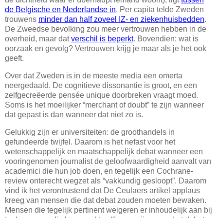
de Belgische en Nederlandse in
. Per capita telde Zweden
trouwens
minder dan half zoveel IZ- en ziekenhuisbedden
.
De Zweedse bevolking zou meer vertrouwen hebben in de
overheid, maar dat
verschil is beperkt
. Bovendien: wat is
oorzaak en gevolg? Vertrouwen krijg je maar als je het ook
geeft.
Over dat Zweden is in de meeste media een omerta
neergedaald. De cognitieve dissonantie is groot, en een
zelfgecreëerde pensée unique doorbreken vraagt moed.
Soms is het moeilijker “merchant of doubt” te zijn wanneer
dat gepast is dan wanneer dat niet zo is.
Gelukkig zijn er universiteiten: de groothandels in
gefundeerde twijfel. Daarom is het nefast voor het
wetenschappelijk en maatschappelijk debat wanneer een
vooringenomen journalist de geloofwaardigheid aanvalt van
academici die hun job doen, en tegelijk een Cochrane-
review onterecht wegzet als “vakkundig gesloopt”. Daarom
vind ik het verontrustend dat De Ceulaers artikel applaus
kreeg van mensen die dat debat zouden moeten bewaken.
Mensen die tegelijk pertinent weigeren er inhoudelijk aan bij