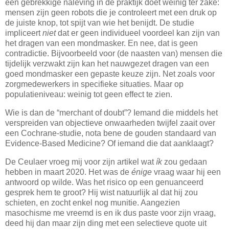
een gebrekkige naleving in de praktijk doet weinig ter zake:
mensen zijn geen robots die je controleert met een druk op
de juiste knop, tot spijt van wie het benijdt. De studie
impliceert
niet
dat er geen individueel voordeel kan zijn van
het dragen van een mondmasker. En nee, dat is geen
contradictie. Bijvoorbeeld voor (de naasten van) mensen die
tijdelijk verzwakt zijn kan het nauwgezet dragen van een
goed mondmasker een gepaste keuze zijn. Net zoals voor
zorgmedewerkers in specifieke situaties. Maar op
populatieniveau: weinig tot geen effect te zien.
Wie is dan de “merchant of doubt”? Iemand die middels het
verspreiden van objectieve onwaarheden twijfel zaait over
een Cochrane-studie, nota bene de gouden standaard van
Evidence-Based Medicine? Of iemand die dat aanklaagt?
De Ceulaer vroeg mij voor zijn artikel wat
ík
zou gedaan
hebben in maart 2020. Het was de
énige
vraag waar hij een
antwoord op wilde. Was het risico op een genuanceerd
gesprek hem te groot? Hij wist natuurlijk al dat hij zou
schieten, en zocht enkel nog munitie. Aangezien
masochisme me vreemd is en ik dus paste voor zijn vraag,
deed hij dan maar zijn ding met een selectieve quote uit