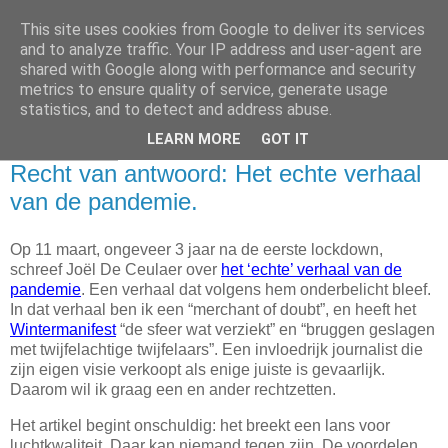
This site uses cookies from Google to deliver its services
Doordenkers - over mens
and to analyze traffic. Your IP address and user-agent are
shared with Google along with performance and security
en maatschappij
metrics to ensure quality of service, generate usage
statistics, and to detect and address abuse.
LEARN MORE
GOT IT
08 juni 2023
Recht van antwoord: Het echte verhaal
van de pandemie.
Op 11 maart, ongeveer 3 jaar na de eerste lockdown,
schreef Joël De Ceulaer over
het ‘echte’ verhaal van de
pandemie
. Een verhaal dat volgens hem onderbelicht bleef.
In dat verhaal ben ik een “merchant of doubt”, en heeft het
Wintermanifest
“de sfeer wat verziekt” en “bruggen geslagen
met twijfelachtige twijfelaars”. Een invloedrijk journalist die
zijn eigen visie verkoopt als enige juiste is gevaarlijk.
Daarom wil ik graag een en ander rechtzetten.
Het artikel begint onschuldig: het breekt een lans voor
luchtkwaliteit. Daar kan niemand tegen zijn. De voordelen