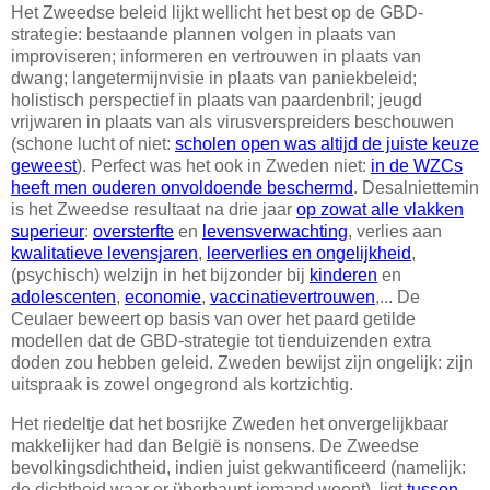
Het Zweedse beleid lijkt wellicht het best op de GBD-
strategie: bestaande plannen volgen in plaats van
improviseren; informeren en vertrouwen in plaats van
dwang; langetermijnvisie in plaats van paniekbeleid;
holistisch perspectief in plaats van paardenbril; jeugd
vrijwaren in plaats van als virusverspreiders beschouwen
(schone lucht of niet:
scholen open was altijd de juiste keuze
geweest
). Perfect was het ook in Zweden niet:
in de WZCs
heeft men ouderen onvoldoende beschermd
. Desalniettemin
is het Zweedse resultaat na drie jaar
op zowat alle vlakken
superieur
:
oversterfte
en
levensverwachting
, verlies aan
kwalitatieve levensjaren
,
leerverlies en ongelijkheid
,
(psychisch) welzijn in het bijzonder bij
kinderen
en
adolescenten
,
economie
,
vaccinatievertrouwen
,... De
Ceulaer beweert op basis van over het paard getilde
modellen dat de GBD-strategie tot tienduizenden extra
doden zou hebben geleid. Zweden bewijst zijn ongelijk: zijn
uitspraak is zowel ongegrond als kortzichtig.
Het riedeltje dat het bosrijke Zweden het onvergelijkbaar
makkelijker had dan België is nonsens. De Zweedse
bevolkingsdichtheid, indien juist gekwantificeerd (namelijk:
de dichtheid waar er überhaupt iemand woont), ligt
tussen