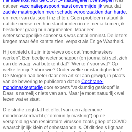
mentale kost van de COVID-maatregelen overroepen
was,
dat een
vaccinatiepaspoort haast onvermijdelijk
was, dat
zachte maatregelen meer schade veroorzaakten dan harde
,
en meer van dat soort inzichten. Geen probleem natuurlijk
dat die mensen en hun standpunten in de media komen, ik
bestudeer graag hun argumenten. Maar een
wetenschappelijke consensus was dat allerminst. De lezers
kregen maar één kant te zien, verpakt als Enige Waarheid.
Hij onthield uit zijn interviews ook dat “mondmaskers
werken”. Een beetje wetenschapper (en journalist) stelt zich
dan de vraag: wat betekent dat? ‘Werken’ voor wat? Op
welke termijn? Voor wie? Onder welke omstandigheden?
De Morgen had beter daar een artikel aan gewijd, in plaats
van de bewering te publiceren dat de
Cochrane-
mondmaskerstudie
door experts “vakkundig gesloopt” is.
Daar is namelijk niets van aan. Maar je moet natuurlijk wel
lezen wat er staat.
Die studie zegt dat het effect van een algemene
mondmaskerdracht ("community masking") op de
verspreiding van respiratoire virussen zoals griep of COVID
waarschijnlijk klein of onbestaande is. Of dit deels ligt aan