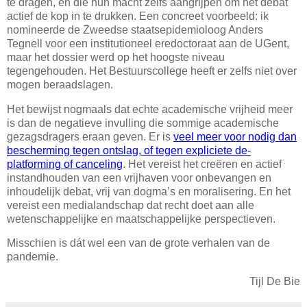
te dragen, en die hun macht zelfs aangrijpen om het debat
actief de kop in te drukken. Een concreet voorbeeld: ik
nomineerde de Zweedse staatsepidemioloog Anders
Tegnell voor een institutioneel eredoctoraat aan de UGent,
maar het dossier werd op het hoogste niveau
tegengehouden. Het Bestuurscollege heeft er zelfs niet over
mogen beraadslagen.
Het bewijst nogmaals dat echte academische vrijheid meer
is dan de negatieve invulling die sommige academische
gezagsdragers eraan geven. Er is
veel meer voor nodig dan
bescherming tegen ontslag, of tegen expliciete de-
platforming of canceling
. Het vereist het creëren en actief
instandhouden van een vrijhaven voor onbevangen en
inhoudelijk debat, vrij van dogma’s en moralisering. En het
vereist een medialandschap dat recht doet aan alle
wetenschappelijke en maatschappelijke perspectieven.
Misschien is dát wel een van de grote verhalen van de
pandemie.
Tijl De Bie