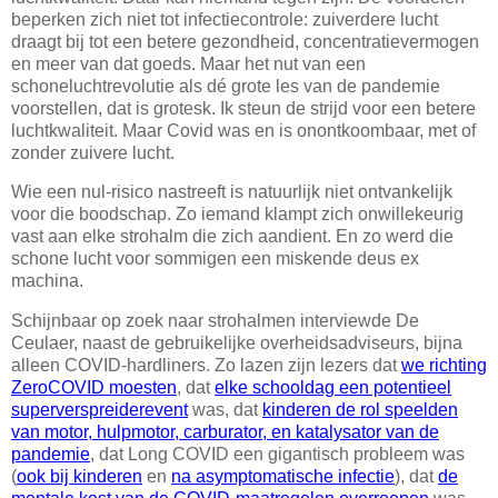
beperken zich niet tot infectiecontrole: zuiverdere lucht
draagt bij tot een betere gezondheid, concentratievermogen
en meer van dat goeds. Maar het nut van een
schoneluchtrevolutie als dé grote les van de pandemie
voorstellen, dat is grotesk. Ik steun de strijd voor een betere
luchtkwaliteit. Maar Covid was en is onontkoombaar, met of
zonder zuivere lucht.
Wie een nul-risico nastreeft is natuurlijk niet ontvankelijk
voor die boodschap. Zo iemand klampt zich onwillekeurig
vast aan elke strohalm die zich aandient. En zo werd die
schone lucht voor sommigen een miskende deus ex
machina.
Schijnbaar op zoek naar strohalmen interviewde De
Ceulaer, naast de gebruikelijke overheidsadviseurs, bijna
alleen COVID-hardliners. Zo lazen zijn lezers dat
we richting
ZeroCOVID moesten
, dat
elke schooldag een potentieel
superverspreiderevent
was, dat
kinderen de rol speelden
van motor, hulpmotor, carburator, en katalysator van de
pandemie
, dat Long COVID een gigantisch probleem was
(
ook bij kinderen
en
na asymptomatische infectie
), dat
de