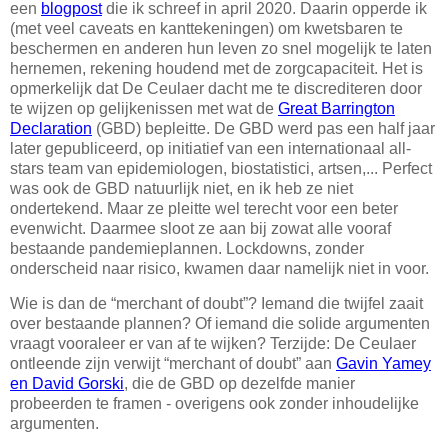
een
blogpost
die ik schreef in april 2020. Daarin opperde ik
(met veel caveats en kanttekeningen) om kwetsbaren te
beschermen en anderen hun leven zo snel mogelijk te laten
hernemen, rekening houdend met de zorgcapaciteit. Het is
opmerkelijk dat De Ceulaer dacht me te discrediteren door
te wijzen op gelijkenissen met wat de
Great Barrington
Declaration
(GBD) bepleitte. De GBD werd pas een half jaar
later gepubliceerd, op initiatief van een internationaal all-
stars team van epidemiologen, biostatistici, artsen,... Perfect
was ook de GBD natuurlijk niet, en ik heb ze niet
ondertekend. Maar ze pleitte wel terecht voor een beter
evenwicht. Daarmee sloot ze aan bij zowat alle vooraf
bestaande pandemieplannen. Lockdowns, zonder
onderscheid naar risico, kwamen daar namelijk niet in voor.
Wie is dan de “merchant of doubt”? Iemand die twijfel zaait
over bestaande plannen? Of iemand die solide argumenten
vraagt vooraleer er van af te wijken? Terzijde: De Ceulaer
ontleende zijn verwijt “merchant of doubt” aan
Gavin Yamey
en David Gorski
, die de GBD op dezelfde manier
probeerden te framen - overigens ook zonder inhoudelijke
argumenten.