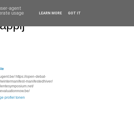
 user-agent
nerate usage
LEARN MORE
GOT IT
appij
Bie
.ugent.be/ https://open-debat-
l/wintermanifest-manifestedhiver/
.lentesymposium.net/
.evaluationnow.be/
ge profiel tonen