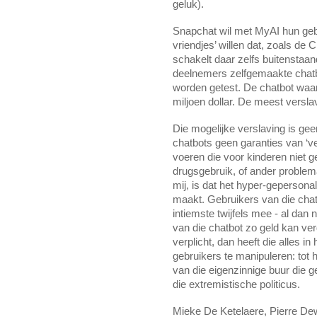
geluk).
Snapchat wil met MyAI hun gebr
vriendjes’ willen dat, zoals de
schakelt daar zelfs buitenstaan
deelnemers zelfgemaakte chatbo
worden getest. De chatbot waar 
miljoen dollar. De meest versla
Die mogelijke verslaving is gee
chatbots geen garanties van ‘v
voeren die voor kinderen niet ge
drugsgebruik, of ander problema
mij, is dat het hyper-gepersona
maakt. Gebruikers van die cha
intiemste twijfels mee - al dan 
van die chatbot zo geld kan ver
verplicht, dan heeft die alles 
gebruikers te manipuleren: tot 
van die eigenzinnige buur die 
die extremistische politicus.
Mieke De Ketelaere, Pierre De