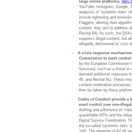
large online platforms.
Very 
YouTube, Instagram, Google, Sn
analyses of “systemic risks” (
include tightening and extendin
Flaggers, altering their algori
content: they aim to address a
Recital 84). As such, the DSA
suppress
illegal
content, but al
allegedly detrimental to ‘civic 
-
A crisis response mechanism
Commission to exert control 
by the European Commission itse
Services), such as a threat to
demand additional measures fro
48, and Recital 91). These me
content moderation processes, 
then be taken by these platfor
-
Codes of Conduct provide a 
exert control over non-illegal
drafting and adherence to ‘volu
quantifiable KPIs and the oblig
Digital Service Coordinator). T
the so-called ‘systemic risks’ (
104). The phrasing of Art 45 an