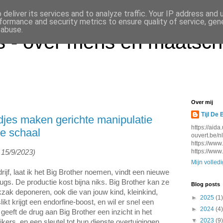
deliver its services and to analyze traffic. Your IP address and
formance and security metrics to ensure quality of service, ge
 abuse.
 - over mens en maatsch
Over mij
Tijl De 
ndjes maken gerichte manipulatie
https://aida
e schaal
ouvert.be/n
https://www
https://www
15/9/2023)
Mijn volledi
rijf, laat ik het Big Brother noemen, vindt een nieuwe
gs. De productie kost bijna niks. Big Brother kan ze
Blog posts
kzak deponeren, ook die van jouw kind, kleinkind,
►
2025
(1)
slikt krijgt een endorfine-boost, en wil er snel een
►
2024
(4)
geeft de drug aan Big Brother een inzicht in het
▼
2023
(9)
ers, en een sleutel tot hun diepste overtuigingen.