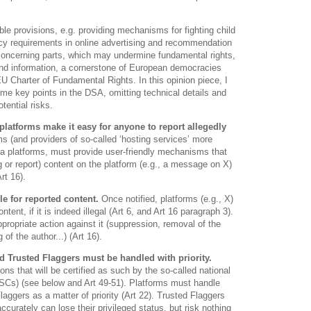
le provisions, e.g. providing mechanisms for fighting child
cy requirements in online advertising and recommendation
concerning parts, which may undermine fundamental rights,
and information, a cornerstone of European democracies
EU Charter of Fundamental Rights. In this opinion piece, I
e key points in the DSA, omitting technical details and
ential risks.
platforms make it easy for anyone to report allegedly
s (and providers of so-called ‘hosting services’ more
ia platforms, must provide user-friendly mechanisms that
lag or report) content on the platform (e.g., a message on X)
rt 16).
e for reported content.
Once notified, platforms (e.g., X)
ntent, if it is indeed illegal (Art 6, and Art 16 paragraph 3).
ropriate action against it (suppression, removal of the
of the author...) (Art 16).
d Trusted Flaggers must be handled with priority.
ons that will be certified as such by the so-called national
DSCs) (see below and Art 49-51). Platforms must handle
aggers as a matter of priority (Art 22). Trusted Flaggers
ccurately can lose their privileged status, but risk nothing