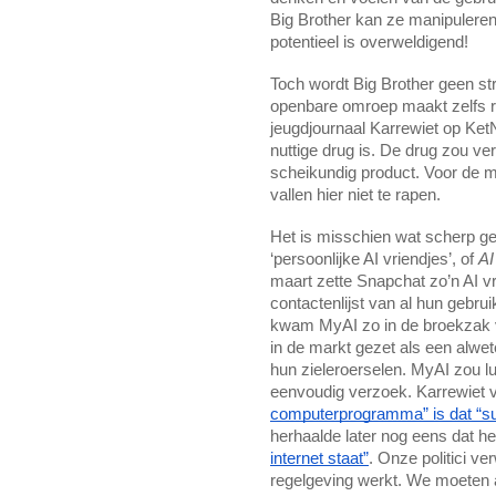
Big Brother kan ze manipuleren
potentieel is overweldigend!
Toch wordt Big Brother geen st
openbare omroep maakt zelfs re
jeugdjournaal Karrewiet op Ket
nuttige drug is. De drug zou ver
scheikundig product. Voor de mi
vallen hier niet te rapen.
Het is misschien wat scherp ges
‘persoonlijke AI vriendjes’, of
AI
maart zette Snapchat zo’n AI v
contactenlijst van al hun gebru
kwam MyAI zo in de broekzak v
in de markt gezet als een alwet
hun zieleroerselen. MyAI zou lu
eenvoudig verzoek. Karrewiet 
computerprogramma” is dat “su
herhaalde later nog eens dat h
internet staat”
. Onze politici 
regelgeving werkt. We moeten a