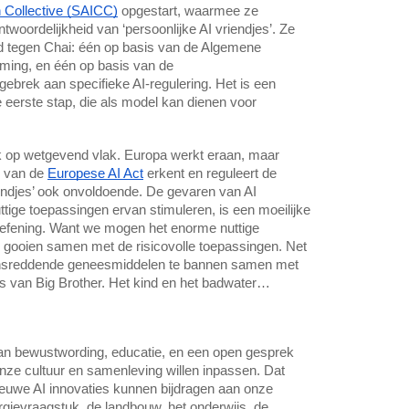
 Collective (SAICC)
opgestart, waarmee ze
twoordelijkheid van ‘persoonlijke AI vriendjes’. Ze
d tegen Chai: één op basis van de Algemene
ing, en één op basis van de
brek aan specifieke AI-regulering. Het is een
eerste stap, die als model kan dienen voor
k op wetgevend vlak. Europa werkt eraan, maar
e van de
Europese AI Act
erkent en reguleert de
riendjes’ ook onvoldoende. De gevaren van AI
uttige toepassingen ervan stimuleren, is een moeilijke
efening. Want we mogen het enorme nuttige
rd gooien samen met de risicovolle toepassingen. Net
vensreddende geneesmiddelen te bannen samen met
s van Big Brother. Het kind en het badwater…
 aan bewustwording, educatie, en een open gesprek
onze cultuur en samenleving willen inpassen. Dat
euwe AI innovaties kunnen bijdragen aan onze
rgievraagstuk, de landbouw, het onderwijs, de