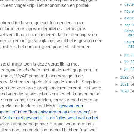
►
dec 
 in een vingerknip. Het economisch en politiek
►
nov 
►
okt 2
robreed in de weg gelegd. Integendeel: onze
▼
sep 
clame voor zijn wonderpilletjes: het Vlaams
Persoo
Net vertelt aan onze kinderen dat het een ongezien
ger
der zeker niet gevaarlijk zijn, want het is gewoon een
How th
nister is het dan ook geen prioriteit - stemmen
risk
►
jun 
►
feb 
teld, maar toch is deze vergelijking met
►
jan 
 companion chatbots
, niet uit de lucht gegrepen. In
riendje, “MyAI” genaamd, ongevraagd in de
►
2022
(7)
ikers. Met een simpele druk op de knop bij Snap Inc.
►
2021
(5)
an een zeer grote groep jongeren terecht. Het werd
►
2020
(6)
end vriendje bij wie gebruikers terechtkunnen met al
isteren zonder te oordelen, en wijze raad geven op
vertelde de kinderen dat MyAI
“gewoon een
perslim” is en “kan antwoorden op elke vraag”
, en
et
“zeker niet gevaarlijk” is en “alles weet wat op het
verwijzen desgevraagd naar Europa, waar men aan
lleen nog een drietal jaar geduld hebben (met wat