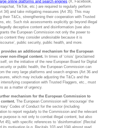
large online platforms and search engines
(X, Facebook,
apchat, TikTok, etc.) are required to regularly perform
Art 34) and take mitigating measures (Art 35). This may
g their T&Cs, strengthening their cooperation with Trusted
thms, etc. Such risk assessments explicitly go beyond illegal
llegedly deceptive content and disinformation (see also
 grants the European Commission not only the power to
so content they consider
undesirable
because it is
discourse’, public security, public health, and more.
 provides an additional mechanism for the European
over non-illegal content.
In times of ‘crisis’ (proclaimed
lf, on the initiative of the new European Board for Digital
 security or public health, the European Commission can
m the very large platforms and search engines (Art 36 and
asures, which may include adjusting the T&Cs and the
intensifying cooperation with Trusted Flaggers, etc., must
ms as a matter of urgency.
further mechanism for the European Commission to
 content.
The European Commission will ‘encourage’ the
ntary’ Codes of Conduct for the sector (including
ation to report regularly to the Commission and the relevant
he purpose is not only to combat illegal content, but also
Art 45), with specific references to ‘disinformation’ (Recital
d its motivation (e.g. Recitals 103 and 104) almost read