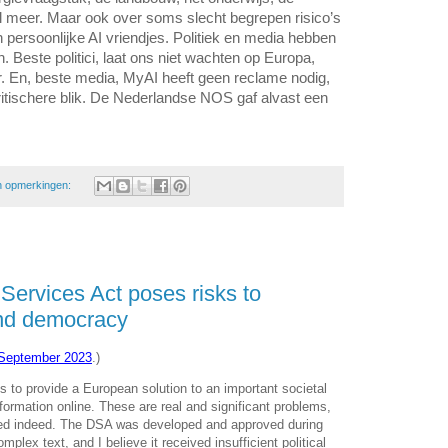
el meer. Maar ook over soms slecht begrepen risico’s
 persoonlijke AI vriendjes. Politiek en media hebben
n. Beste politici, laat ons niet wachten op Europa,
or. En, beste media, MyAI heeft geen reclame nodig,
itischere blik. De Nederlandse NOS gaf alvast een
 opmerkingen:
Services Act poses risks to
and democracy
 September 2023
.)
 to provide a European solution to an important societal
nformation online. These are real and significant problems,
ded indeed. The DSA was developed and approved during
mplex text, and I believe it received insufficient political