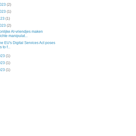
2023
(2)
2023
(1)
023
(1)
2023
(2)
nlijke AI-vriendjes maken
ichte manipulat...
e EU's Digital Services Act poses
s to f...
2023
(1)
2023
(1)
2023
(1)