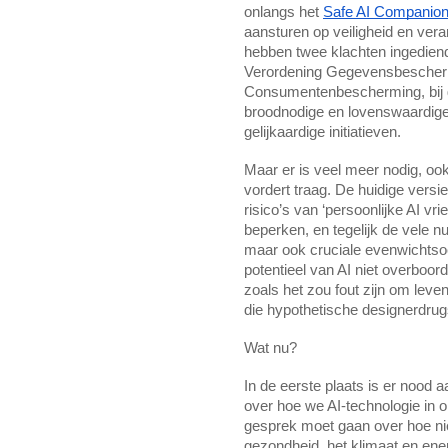
onlangs het
Safe AI Companion
aansturen op veiligheid en veran
hebben twee klachten ingedien
Verordening Gegevensbescherm
Consumentenbescherming, bij ge
broodnodige en lovenswaardige 
gelijkaardige initiatieven.
Maar er is veel meer nodig, oo
vordert traag. De huidige versi
risico’s van ‘persoonlijke AI v
beperken, en tegelijk de vele n
maar ook cruciale evenwichtso
potentieel van AI niet overboo
zoals het zou fout zijn om le
die hypothetische designerdrug
Wat nu?
In de eerste plaats is er nood
over hoe we AI-technologie in 
gesprek moet gaan over hoe ni
gezondheid, het klimaat en ene