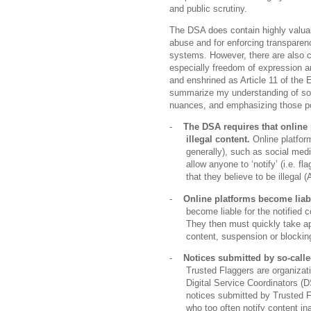
and public scrutiny.
The DSA does contain highly valuab
abuse and for enforcing transparen
systems. However, there are also 
especially freedom of expression 
and enshrined as Article 11 of the 
summarize my understanding of som
nuances, and emphasizing those pot
-
The DSA requires that online 
illegal content.
Online platform
generally), such as social med
allow anyone to ‘notify’ (i.e. f
that they believe to be illegal (A
-
Online platforms become liabl
become liable for the notified co
They then must quickly take app
content, suspension or blocking 
-
Notices submitted by so-calle
Trusted Flaggers are organizati
Digital Service Coordinators (
notices submitted by Trusted Fl
who too often notify content ina