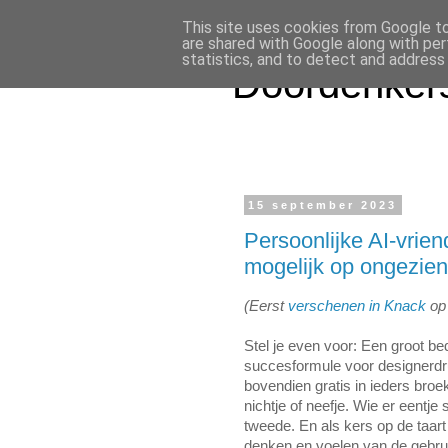
This site uses cookies from Google to 
are shared with Google along with per
statistics, and to detect and address
Doordenkers
15 september 2023
Persoonlijke AI-vrie
mogelijk op ongezien
(Eerst
verschenen in Knack
op 
Stel je even voor: Een groot bed
succesformule voor designerdru
bovendien gratis in ieders broe
nichtje of neefje. Wie er eentje 
tweede. En als kers op de taart 
denken en voelen van de gebruik