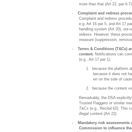
more than that (Art 22, par 6-7)
-
Complaint and redress procedu
Complaint and redress procedu
e.g. Art 16 par 5, and Art 17 p
handling system (Art 20), out-of
redress. However, these proced
measure (suppression, removal,
-
Terms & Conditions (T&Cs) a
content.
Notifications can com
(e.g., Art 17 par 1):
1.
because the platform al
because it does not ha
err on the side of cauti
2.
because the content vio
Remarkably, the DSA explicitly h
Trusted Flaggers or similar me
T&Cs
(e.g., Recital 62). This c
illegal
content (Art 22).
-
Mandatory risk assessments 
Commission to influence the