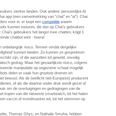
uikers sterker binden. Ook andere ‘persoonlijke AI
 Chai app (een samentrekking van “chat” en “ai”). Chai
ders voor in: er loopt een
competitie
waarin
ts kunnen insturen, die dan op Chai’s gebruikers
Chai’s gebruikers het langst mee chatten, krijgt 1
vende chatbot wint - hoera!
n onbelangrijk risico. Temeer omdat dergelijke
eiligheid’ kunnen bieden. Zo kunnen ze gesprekken
schikt zijn, of die aanzetten tot geweld, onveilig
tisch gedrag. Maar het gevaarlijkste risico, volgens
liseerde manipulatie op ongeziene schaal mogelijk
tbots delen er vaak hun grootste dromen en
niet bewust. Als de (wellicht niet-Europese) producent
dienen, of als die daartoe onder druk wordt gezet of
in huis om de overtuigingen en gedragingen van de
het kopen van die nieuwste smartwatch, tot het haten
geen vaccin of mondmasker wil, tot het stemmen op
witte, Thomas Ghys, en Nathalie Smuha, hebben