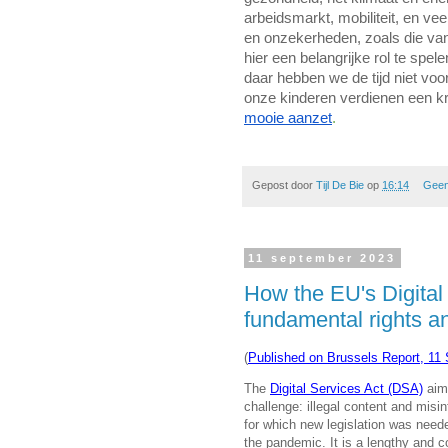
arbeidsmarkt, mobiliteit, en ve
en onzekerheden, zoals die van
hier een belangrijke rol te spele
daar hebben we de tijd niet vo
onze kinderen verdienen een kr
mooie aanzet
.
Gepost door
Tijl De Bie
op
16:14
Geen
11 september 2023
How the EU's Digital 
fundamental rights 
(
Published on Brussels Report, 11
The
Digital Services Act (DSA)
aims
challenge: illegal content and misi
for which new legislation was nee
the pandemic. It is a lengthy and co