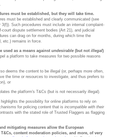
.
res must be established, but they will take time.
res must be established and clearly communicated (see
ar 3(f)). Such procedures must include an internal complaint-
-court dispute settlement bodies (Art 21), and judicial
ures can drag on for months, during which time the
 etc.) remains in force.
re used as a means against
undesirable
(but not
illegal
)
pel a platform to take measures for two possible reasons
so deems the content to be illegal (or, perhaps more often,
ve the time or resources to investigate, and thus prefers to
on), or
lates the platform's T&Cs (but is not necessarily illegal).
ighlights the possibility for online platforms to rely on
chanisms for policing content that is
incompatible with their
ontrasts with the stated role of Trusted Flaggers as flagging
and mitigating measures allow the European
 T&Cs, content moderation policies, and more, of very