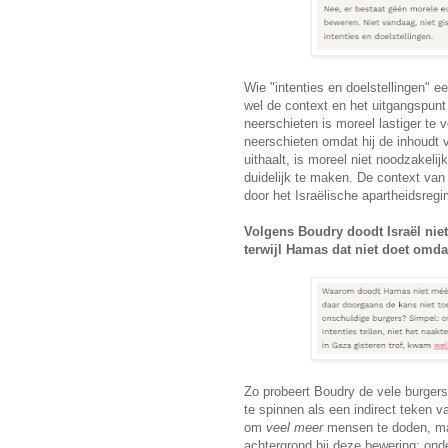
Wie "intenties en doelstellingen" eer
wel de context en het uitgangspunt 
neerschieten is moreel lastiger te v
neerschieten omdat hij de inhoudt 
uithaalt, is moreel niet noodzakelij
duidelijk te maken. De context van
door het Israëlische apartheidsregim
Volgens Boudry doodt Israël nie
terwijl Hamas dat niet doet omda
Zo probeert Boudry de vele burgers
te spinnen als een indirect teken 
om
veel meer
mensen te doden, ma
achtergrond bij deze bewering: ond