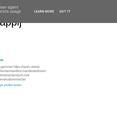
 user-agent
nerate usage
LEARN MORE
GOT IT
appij
Bie
.ugent.be/ https://open-debat-
l/wintermanifest-manifestedhiver/
.lentesymposium.net/
.evaluationnow.be/
ge profiel tonen