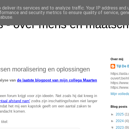
deliver its services and to analyze traffic. Your IP address and
formance and security metrics to ensure quality of service, ge
 abuse.
 - over mens en maatsch
Over mij
Tijl De 
sen moralisering en oplossingen
https://aida
ouvert.be/n
alyse van
de laatste blogpost van mijn collega Maarten
https://www
https://www
Mijn volledi
 forum krijgt voor zijn ideeën. Net zoals hij dat kreeg in
ntaal afstand nam'
zodra zijn inschattingsfouten niet langer
mdat het mij een kapstok geeft om een aantal zaken te
Blog posts
aandacht komen.
►
2025
(1)
►
2024
(4)
itel:
▼
2023
(9)