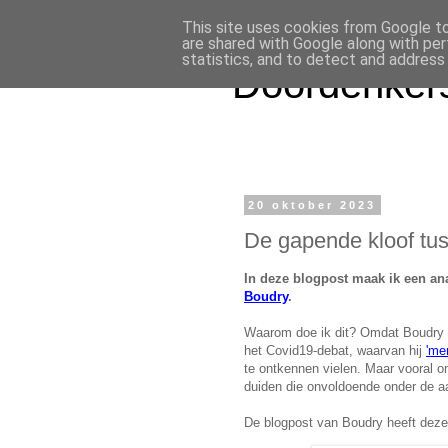
This site uses cookies from Google to 
are shared with Google along with per
statistics, and to detect and address
Doordenkers
20 oktober 2023
De gapende kloof tus
In deze blogpost maak ik een an
Boudry
.
Waarom doe ik dit? Omdat Boudry een
het Covid19-debat, waarvan hij
'me
te ontkennen vielen. Maar vooral o
duiden die onvoldoende onder de 
De blogpost van Boudry heeft deze t