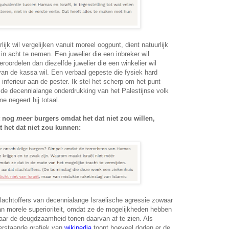
lijk wil vergelijken vanuit moreel oogpunt, dient natuurlijk
in acht te nemen. Een juwelier die een inbreker wil
eroordelen dan diezelfde juwelier die een winkelier wil
van de kassa wil. Een verbaal gepeste die fysiek hard
k inferieur aan de pester. Ik stel het scherp om het punt
 de decennialange onderdrukking van het Palestijnse volk
e negeert hij totaal.
t nog
meer
burgers omdat het dat niet zou willen,
t het dat niet zou kunnen:
lachtoffers van decennialange Israëlische agressie zowaar
van morele superioriteit, omdat ze de mogelijkheden hebben
ar de deugdzaamheid tonen daarvan af te zien. Als
erstaande grafiek van
wikipedia
toont hoeveel doden er de