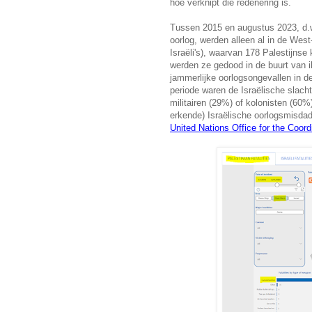
hoe verknipt die redenering is.
Tussen 2015 en augustus 2023, d.w
oorlog, werden alleen al in de Wes
Israëli's), waarvan 178 Palestijnse 
werden ze gedood in de buurt van i
jammerlijke oorlogsongevallen in d
periode waren de Israëlische slach
militairen (29%) of kolonisten (60%
erkende) Israëlische oorlogsmisda
United Nations Office for the Coord