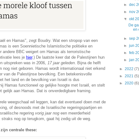
►
dec 
►
nov 
▼
okt 2
De ga
en 
►
sep 
sraël en Hamas", zegt Boudry. Wat een stropop van een
►
jun 
Hamas is een Soennietische Islamistische politieke en
nder andere BBC weigert om Hamas als terroristische
►
feb 
tivatie lees je
hier
.) De laatste keer dat de Palestijnen hun
►
jan 
n uitspreken was in 2006,
17 jaar geleden
. Bijna de helft
 nog niet geboren. Hamas wordt internationaal niet erkend
►
2022
(7)
er van de Palestijnse bevolking. Een betekenisvolle
►
2021
(5)
et het land en de bevolking van Israël is dus
►
2020
(6)
ij Hamas functioneel op gelijke hoogte met Israël, en stelt
iet gelijk aan Hamas. Dat is onverdedigbare framing.
rele weegschaal wil leggen, kan dat eventueel doen met de
king, of desnoods met de Israëlische regeringspartijen en
sraëlische regering
vorig jaar nog
een meerderheid
k straks nog op terugkom, gaat hij zedig uit de weg.
zijn centrale these: