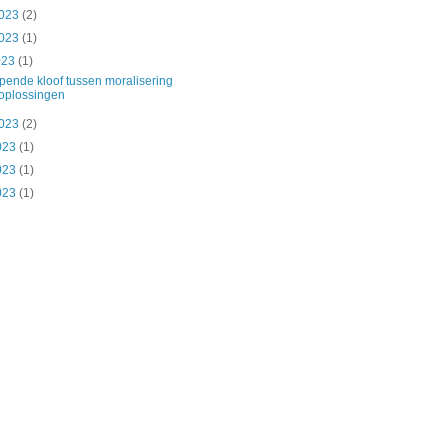
2023
(2)
2023
(1)
023
(1)
pende kloof tussen moralisering
oplossingen
2023
(2)
2023
(1)
2023
(1)
2023
(1)